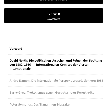
E-BOOK
19,99
Euro
Vorwort
David North: Die politischen Ursachen und Folgen der Spaltung
von 1982–1986 im Internationalen Komitee der Vierten
Internationale
Andre Damon: Die internationale Perspektivresolution von 1988
Barry Grey: Trotzkismus gegen Gorbatschows Perestroika
Peter Symonds: Das Tiananmen-Massaker