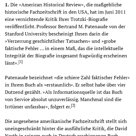
1.
Die »American Historical Review«, die maßgebliche
historische Fachzeitschrift in den USA, hat im Juni 2011
eine vernichtende Kritik Ihrer Trotzki-Biografie
veröffentlicht. Professor Bertrand M. Patenaude von der
Stanford University bescheinigt Ihnen darin die
»Verzerrung geschichtlicher Tatsachen« und »grobe
faktische Fehler … in einem Maß, das die intellektuelle
Integrität der Biografie insgesamt fragwürdig erscheinen
[
1
]
lässt«.
Patenaude bezeichnet »die schiere Zahl faktischer Fehler«
in Ihrem Buch als »erstaunlich«. Er selbst habe über vier
Dutzend gezählt. »Als Informationsquelle ist das Buch
von Service absolut unzuverlässig. Manchmal sind die
[
2
]
Irrtümer unfassbar«, folgert er.
Die angesehene amerikanische Fachzeitschrift stellt sich
uneingeschränkt hinter die ausführliche Kritik, die David
North in seinem auch in Deutsch erschienenen Buch