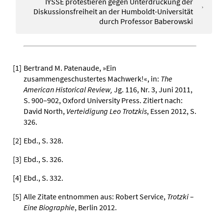
IYSSE protestieren gegen Unterdrückung der
Diskussionsfreiheit an der Humboldt-Universität
durch Professor Baberowski
[
1
]
Bertrand M. Patenaude, »Ein
zusammengeschustertes Machwerk!«, in:
The
American Historical Review,
Jg. 116, Nr. 3, Juni 2011,
S. 900–902, Oxford University Press. Zitiert nach:
David North,
Verteidigung Leo Trotzkis
, Essen 2012, S.
326.
[
2
]
Ebd., S. 328.
[
3
]
Ebd., S. 326.
[
4
]
Ebd., S. 332.
[
5
]
Alle Zitate entnommen aus: Robert Service,
Trotzki –
Eine Biographie
, Berlin 2012.