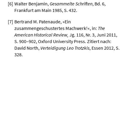
[
6
]
Walter Benjamin,
Gesammelte Schriften
, Bd. 6,
Frankfurt am Main 1985, S. 432.
[
7
]
Bertrand M. Patenaude, »Ein
zusammengeschustertes Machwerk!«, in:
The
American Historical Review,
Jg. 116, Nr. 3, Juni 2011,
S. 900–902, Oxford University Press. Zitiert nach:
David North,
Verteidigung Leo Trotzkis
, Essen 2012, S.
328.