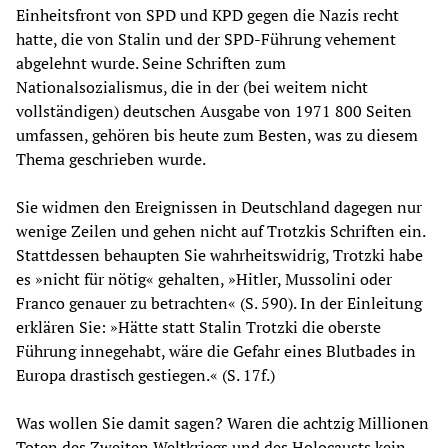
Einheitsfront von SPD und KPD gegen die Nazis recht
hatte, die von Stalin und der SPD-Führung vehement
abgelehnt wurde. Seine Schriften zum
Nationalsozialismus, die in der (bei weitem nicht
vollständigen) deutschen Ausgabe von 1971 800 Seiten
umfassen, gehören bis heute zum Besten, was zu diesem
Thema geschrieben wurde.
Sie widmen den Ereignissen in Deutschland dagegen nur
wenige Zeilen und gehen nicht auf Trotzkis Schriften ein.
Stattdessen behaupten Sie wahrheitswidrig, Trotzki habe
es »nicht für nötig« gehalten, »Hitler, Mussolini oder
Franco genauer zu betrachten« (S. 590). In der Einleitung
erklären Sie: »Hätte statt Stalin Trotzki die oberste
Führung innegehabt, wäre die Gefahr eines Blutbades in
Europa drastisch gestiegen.« (S. 17f.)
Was wollen Sie damit sagen? Waren die achtzig Millionen
Toten des Zweiten Weltkriegs und des Holocausts kein