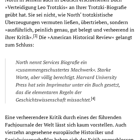
»Verteidigung Leo Trotzkis« an Ihrer Trotzki-Biografie
geübt hat. Sie sei nicht, wie North‘ trotzkistische
Überzeugungen vermuten ließen, übertrieben, sondern
»ausführlich, peinlich genau, gut belegt und verheerend in
[
3
]
ihrer Kritik«.
Die »American Historical Review« gelangt
zum Schluss:
North nennt Services B
io
graf
ie
ein
»zusammengeschustertes Machwerk«. Starke
Worte, aber völ
lig
berechtigt. Harvard University
Press hat sein Imprimatur unter ein Buch gesetzt,
das d
ie
elementaren Regeln der
[
4
]
Geschichtswissenschaft missachtet.
Eine verheerendere Kritik durch eines der führenden
Fachjournale der Welt lässt sich kaum vorstellen. Auch
vierzehn angesehene europäische Historiker und
Sozialwissenschaftler haben sich der Kritik angeschlossen