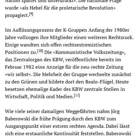
Nation spaltet und unterdrückt«. Die nationale Frage
wurde »als Hebel für die proletarische Revolution«
[
9
]
propagiert.
Im Auflösungsprozess der K-Gruppen Anfang der 1980er
Jahre vollzogen ihre Mitglieder einen weiteren Rechtsruck.
Einige wandten sich offen rechtsextremistischen
[
10
]
Positionen zu.
Die »Kommunistische Volkszeitung«
,
das Zentralorgan des KBW, veröffentlichte bereits im
Februar 1982 eine Anzeige für die neu-rechte Zeitung
»wir selbst«. Die Mehrheit der Gruppe wechselte zunächst
zu den Grünen und bildete dort den Realo-Flügel. Heute
besetzen ehemalige Kader des KBW zentrale Stellen in
[
11
]
Wirtschaft, Politik und Medien.
Wie viele seiner damaligen Weggefährten nahm Jörg
Baberowski die frühe Prägung durch den KBW zum
Ausgangspunkt einer extrem rechten Agenda. Dabei lässt
sich eine erstaunliche Kontinuität feststellen. Baberowski