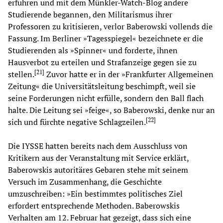
erfuhren und mit dem Münkler-Watch-Blog andere
Studierende begannen, den Militarismus ihrer
Professoren zu kritisieren, verlor Baberowski vollends die
Fassung. Im Berliner »Tagesspiegel« bezeichnete er die
Studierenden als »Spinner« und forderte, ihnen
Hausverbot zu erteilen und Strafanzeige gegen sie zu
[
21
]
stellen.
Zuvor hatte er in der
»Frankfurter Allgemeinen
Zeitung« die Universitätsleitung beschimpft, weil sie
seine Forderungen nicht erfülle, sondern den Ball flach
halte. Die Leitung sei »feige«, so Baberowski, denke nur an
[
22
]
sich und fürchte negative Schlagzeilen.
Die IYSSE hatten bereits nach dem Ausschluss von
Kritikern aus der Veranstaltung mit Service erklärt,
Baberowskis autoritäres Gebaren stehe mit seinem
Versuch im Zusammenhang, die Geschichte
umzuschreiben: »Ein bestimmtes politisches Ziel
erfordert entsprechende Methoden. Baberowskis
Verhalten am 12. Februar hat gezeigt, dass sich eine