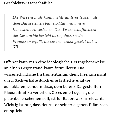
Geschichtswissenschaft ist:
D
ie
Wissenschaft kann nichts anderes leisten, als
dem Dargestellten Plausibilität und innere
Konsistenz zu verleihen. D
ie
Wissenschaft
lic
hkeit
der Geschichte besteht darin, dass s
ie
d
ie
Prämissen erfü
llt, d
ie
s
ie
sich selbst gesetzt hat …
[
27
]
Offener kann man eine ideologische Herangehensweise
an einen Gegenstand kaum formulieren. Das
wissenschaftliche Instrumentarium dient hiernach nicht
dazu, Sachverhalte durch eine kritische Analyse
aufzuklären, sondern dazu, dem bereits Dargestellten
Plausibilität zu verleihen. Ob es eine Lüge ist, die
plausibel erscheinen soll, ist für Baberowski irrelevant.
Wichtig ist nur, dass der Autor seinen eigenen Prämissen
entspricht.