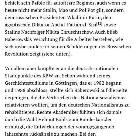
behielt sein Faible für autoritäre Regimes, auch wenn es
heute nicht mehr Stalin, Mao und Pol Pot gilt, sondern
dem russischen Präsidenten Wladimir Putin, dem
[
12
]
ägyptischen Diktator Abd al-Fattah al-Sisi
sowie
Stalins Nachfolger Nikita Chruschtschow. Auch blieb
Baberowskis Verachtung für die Arbeiter bestehen, wie
sich insbesondere in seinen Schilderungen der Russischen
Revolution zeigt (siehe unten).
Vor allem aber knüpfte er an die deutsch-nationalen
Standpunkte des KBW an. Schon während seines
Geschichtsstudiums in Göttingen, das er 1982 begann
und 1988 abschloss, stellte sich Baberowski auf die Seite
derjenigen, die die Verbrechen des Nationalsozialismus
relativieren wollten, um den deutschen Nationalismus zu
rehabilitieren. Rechte Akademiker fühlten sich damals
durch die Wahl Helmut Kohls zum Bundeskanzler
ermutigt, die Entwicklungen der vorangegangenen
Jahrzehnte rückgängig zu machen. Bei den