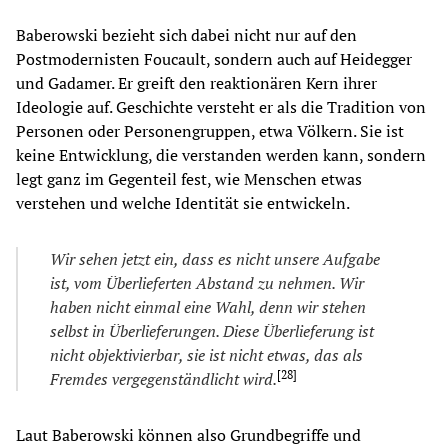
Baberowski bezieht sich dabei nicht nur auf den
Postmodernisten Foucault, sondern auch auf Heidegger
und Gadamer. Er greift den reaktionären Kern ihrer
Ideologie auf. Geschichte versteht er als die Tradition von
Personen oder Personengruppen, etwa Völkern. Sie ist
keine Entwicklung, die verstanden werden kann, sondern
legt ganz im Gegenteil fest, wie Menschen etwas
verstehen und welche Identität sie entwickeln.
Wir sehen jetzt ein, dass es nicht unsere Aufgabe
ist, vom Überl
ie
ferten Abstand zu nehmen. Wir
haben nicht einmal eine Wahl, denn wir stehen
selbst in Überl
ie
ferungen. D
ie
se Überl
ie
ferung ist
nicht objektiv
ie
rbar, s
ie
ist nicht etwas, das als
[
28
]
Fremdes vergegenständ
lic
ht wird.
Laut Baberowski können also Grundbegriffe und