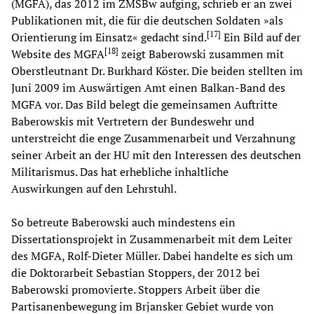
(MGFA), das 2012 im ZMSBw aufging, schrieb er an zwei
Publikationen mit, die für die deutschen Soldaten »als
[
17
]
Orientierung im Einsatz« gedacht sind.
Ein Bild auf der
[
18
]
Website des MGFA
zeigt Baberowski zusammen mit
Oberstleutnant Dr. Burkhard Köster. Die beiden stellten im
Juni 2009 im Auswärtigen Amt einen Balkan-Band des
MGFA vor. Das Bild belegt die gemeinsamen Auftritte
Baberowskis mit Vertretern der Bundeswehr und
unterstreicht die enge Zusammenarbeit und Verzahnung
seiner Arbeit an der HU mit den Interessen des deutschen
Militarismus. Das hat erhebliche inhaltliche
Auswirkungen auf den Lehrstuhl.
So betreute Baberowski auch mindestens ein
Dissertationsprojekt in Zusammenarbeit mit dem Leiter
des MGFA, Rolf-Dieter Müller. Dabei handelte es sich um
die Doktorarbeit Sebastian Stoppers, der 2012 bei
Baberowski promovierte. Stoppers Arbeit über die
Partisanenbewegung im Brjansker Gebiet wurde von