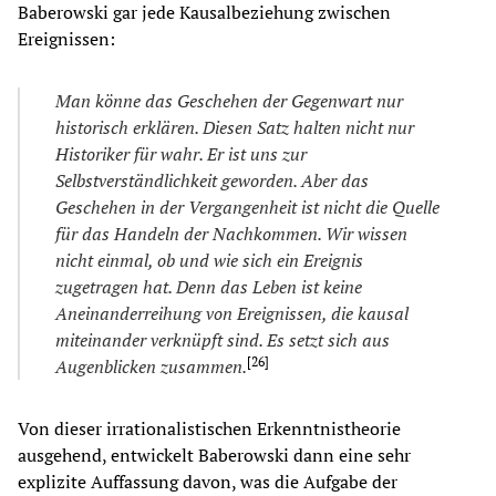
Baberowski gar jede Kausalbeziehung zwischen
Ereignissen:
Man könne das Geschehen der Gegenwart nur
historisch erklären. D
ie
sen Satz halten nicht nur
Historiker für wahr. Er ist uns zur
Selbstverst
änd
lic
hkeit geworden. Aber das
Geschehen in der Vergangenheit ist nicht d
ie
Quelle
für das Handeln der Nachkommen. Wir wissen
nicht einmal, ob und w
ie
sich ein Ereignis
zugetragen hat. Denn das Leben ist keine
Aneinanderreihung von Ereignissen, d
ie
kausal
miteinander verknüpft sind. Es setzt sich aus
[
26
]
Augenb
lic
ken zusammen.
Von dieser irrationalistischen Erkenntnistheorie
ausgehend, entwickelt Baberowski dann eine sehr
explizite Auffassung davon, was die Aufgabe der