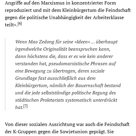
Angriffe auf den Marxismus in konzentrierter Form
reproduziert und mit dem Kleinbürgertum die Feindschaft
gegen die politische Unabhängigkeit der Arbeiterklasse
[
6
]
teilt«.
Wenn Mao Zedong für seine »Ideen« … überhaupt
irgendwelche Originalität beanspruchen kann,
dann höchstens d
ie
, dass
er es w
ie
kein anderer
verstanden hat, pseudomarxistische Phrasen auf
eine Bewegung zu übertragen, deren soz
ia
le
Grundlage fast ausschl
ie
ß
lic
h aus dem
Kleinbürgertum, näm
lic
h der Bauernschaft bestand
und d
ie
jede selbstständige politische Regung des
städtischen Proletar
ia
ts systematisch unterdrückt
[
7
]
hat.
Von dieser sozialen Ausrichtung war auch die Feindschaft
der K-Gruppen gegen die Sowjetunion geprägt. Sie