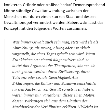
konkreten Gründe oder Anlässe bedarf. Dementsprechend
könne ständige Gewaltanwendung zwischen den
Menschen nur durch einen starken Staat und dessen
Gewaltmonopol verhindert werden. Baberowski fasst das
Konzept mit den folgenden Worten zusammen:
Was immer Gewalt auch sein mag, stets wird s
ie
als
Abweichung, als Irrweg, Abweg oder Krankheit
vorgestellt, d
ie
eines Tages geheilt sein wird. Wenn
Krankheiten erst einmal d
ia
gnostiz
ie
rt sind, so
lautet das Argument der Therapeuten, können s
ie
auch geheilt werden: durch Zivilis
ie
rung, durch
Toleranz oder soz
ia
le Gerechtigkeit. Alle
Erklärungen, d
ie
Kultur- und Soz
ia
lwissenschaftler
f
ür den Ausbruch von Gewalt vorgetragen haben,
waren immer nur Var
ia
t
io
nen d
ie
ses einen Motivs,
dessen Wirkungen sich aus dem Glauben der
Machbarkeit der Verhältnisse erklären. V
ie
lleicht ist