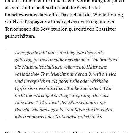
tat dies, indem er die industrielle Vernichtung der Juden
als verständliche Reaktion auf die Gewalt des
Bolschewismus darstellte. Das lief auf die Wiederholung
der Nazi-Propaganda hinaus, dass der Krieg und der
Terror gegen die Sowjetunion präventiven Charakter
gehabt hätten.
Aber gleichwohl muss d
ie
folgende Frage als
zulässig, ja unvermeidbar erscheinen: Vollbrachten
d
ie
Nat
io
nalsoz
ia
listen, vollbrachte Hitler eine
»as
ia
tische« Tat v
ie
lleicht nur deshalb, weil s
ie
sich
und ihresgleichen als potent
ie
lle oder wirk
lic
he
Opfer einer »as
ia
tischen« Tat betrachteten? War
nicht der »Archipel
GULag« ursprüng
lic
her als
Auschwitz? War nicht der »Klassenmord« der
Bolschewiki das logische und faktische Pr
iu
s des
[
13
]
»Rassenmords« der Nat
io
nalsoz
ia
listen?