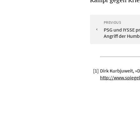
PREVIOUS
PSG und IYSSE pr
Angriff der Humb
[
1
]
Dirk Kurbjuweit, »
http://www.spiegel