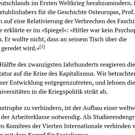
utschlands im Ersten Weltkrieg herabzumindern. 
stuhlinhabers für die Geschichte Osteuropas, Prof.
n auf eine Relativierung der Verbrechen des Fasch
 erklärte er im »Spiegel«: »Hitler war kein Psycho
. Er wollte nicht, dass an seinem Tisch über die
[
1
]
geredet wird.«
 Hälfte des zwanzigsten Jahrhunderts reagieren die
atur auf die Krise des Kapitalismus. Wir betrachten
ieser Entwicklung entgegenzutreten, und lehnen di
iversitäten in die Kriegspolitik strikt ab.
strophe zu verhindern, ist der Aufbau einer weltw
er Arbeiterklasse notwendig. Als Studierendeng
en Komitees der Vierten Internationale verbinden 
g mit dem Kampf für Sozialismus.