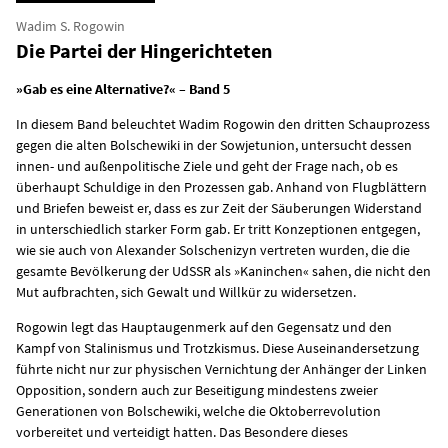
Wadim S. Rogowin
Die Partei der Hingerichteten
»Gab es eine Alternative?« – Band 5
In diesem Band beleuchtet Wadim Rogowin den dritten Schauprozess
gegen die alten Bolschewiki in der Sowjetunion, untersucht dessen
innen- und außenpolitische Ziele und geht der Frage nach, ob es
überhaupt Schuldige in den Prozessen gab. Anhand von Flugblättern
und Briefen beweist er, dass es zur Zeit der Säuberungen Widerstand
in unterschiedlich starker Form gab. Er tritt Konzeptionen entgegen,
wie sie auch von Alexander Solschenizyn vertreten wurden, die die
gesamte Bevölkerung der UdSSR als »Kaninchen« sahen, die nicht den
Mut aufbrachten, sich Gewalt und Willkür zu widersetzen.
Rogowin legt das Hauptaugenmerk auf den Gegensatz und den
Kampf von Stalinismus und Trotzkismus. Diese Auseinandersetzung
führte nicht nur zur physischen Vernichtung der Anhänger der Linken
Opposition, sondern auch zur Beseitigung mindestens zweier
Generationen von Bolschewiki, welche die Oktoberrevolution
vorbereitet und verteidigt hatten. Das Besondere dieses