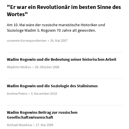
"Er war ein Revolutionär im besten Sinne des
Wortes"
Am 10. Mai wäre der russische marxistische Historiker und
Soziologe Wadim S. Rogowin 70 Jahre alt geworden.
unserem Korrespondenten
•
26. Mai 2007
Wadim Rogowin und die Bedeutung seiner historischen Arbeit
Wladimir Wolkov
•
30. Oktober 1998
Wadim Rogowin und die Soziologie des Stalinismus
Andrea Peters
•
3. November 2018
Wadim Rogowins Beitrag zur russischen
Gesellschaftswissenschaft
Michael Woeikow
•
27. Mai 1999