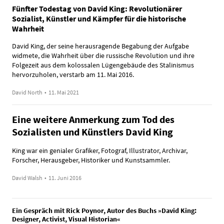
Fünfter Todestag von David King: Revolutionärer
Sozialist, Künstler und Kämpfer für die historische
Wahrheit
David King, der seine herausragende Begabung der Aufgabe
widmete, die Wahrheit über die russische Revolution und ihre
Folgezeit aus dem kolossalen Lügengebäude des Stalinismus
hervorzuholen, verstarb am 11. Mai 2016.
David North
•
11. Mai 2021
Eine weitere Anmerkung zum Tod des
Sozialisten und Künstlers David King
King war ein genialer Grafiker, Fotograf, Illustrator, Archivar,
Forscher, Herausgeber, Historiker und Kunstsammler.
David Walsh
•
11. Juni 2016
Ein Gespräch mit Rick Poynor, Autor des Buchs »David King:
Designer, Activist, Visual Historian«